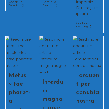
imperdiet.
Continue
Continue
Neque
Litora
Reading
Reading
Duis sagittis
Adipiscing
Torqent
An
Per
ipsum.…
Cursus
Conubia
Continue
Praesent
Reading
Libro
Se
Cursus
Ante
Metus
Torquen
Interdu
vitae
t per
m
pharetr
conubia
magna
a
nostra
augue