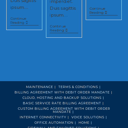
Duis sagittis
imperdiet.
ipsum.…
Duis sagittis
Continue
Torquent
Reading
ipsum.…
Per
Continue
Conubia
Metus
Reading
Nostra
Continue
Vitae
Interdum
Reading
Pharetra
Magna
Auctor
Augue
Eget
MAINTENANCE
TERMS & CONDITIONS
BILLING AGREEMENT WITH DEBIT ORDER MANDATE
CLOUD, HOSTING AND BACKUP SOLUTIONS
BASIC SERVICE RATE BILLING AGREEMENT
CUSTOM BILLING AGREEMENT WITH DEBIT ORDER
MANDATE
INTERNET CONNECTIVITY
VOICE SOLUTIONS
OFFICE AUTOMATION
HOME